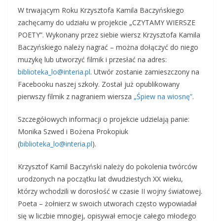
W trwającym Roku Krzysztofa Kamila Baczyńskiego
zachęcamy do udziału w projekcie „CZYTAMY WIERSZE
POETY”. Wykonany przez siebie wiersz Krzysztofa Kamila
Baczyńskiego należy nagrać – można dołączyć do niego
muzykę lub utworzyć filmik i przesłać na adres:
biblioteka_lo@interia.pl
. Utwór zostanie zamieszczony na
Facebooku naszej szkoły. Został już opublikowany
pierwszy filmik z nagraniem wiersza
„Śpiew na wiosnę”
.
Szczegółowych informacji o projekcie udzielają panie:
Monika Szwed i Bożena Prokopiuk
(
biblioteka_lo@interia.pl
).
Krzysztof Kamil Baczyński należy do pokolenia twórców
urodzonych na początku lat dwudziestych XX wieku,
którzy wchodzili w dorosłość w czasie II wojny światowej.
Poeta – żołnierz w swoich utworach często wypowiadał
się w liczbie mnogiej, opisywał emocje całego młodego