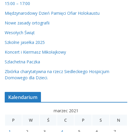
15:00 – 17:00
Międzynarodowy Dzień Pamięci Ofiar Holokaustu
Nowe zasady ortografii
Wesołych Świąt
Szkolne jasełka 2025
Koncert i Kiermasz Mikołajkowy
Szlachetna Paczka
Zbiórka charytatywna na rzecz Siedleckiego Hospicjum
Domowego dla Dzieci.
Kalendarium
marzec 2021
P
W
Ś
C
P
S
N
1
2
3
4
5
6
7