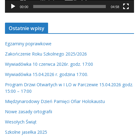
c
00:00
04:58
z
v
Ostatnie wpisy
i
d
Egzaminy poprawkowe
e
o
Zakończenie Roku Szkolnego 2025/2026
Wywiadówka 10 czerwca 2026r. godz. 17:00
Wywiadówka 15.04.2026 r. godzina 17:00.
Program Drzwi Otwartych w I LO w Parczewie 15.04.2026 godz.
15:00 – 17:00
Międzynarodowy Dzień Pamięci Ofiar Holokaustu
Nowe zasady ortografii
Wesołych Świąt
Szkolne jasełka 2025