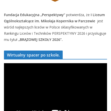
Fundacja Edukacyjna „Perspektywy”
potwierdza, że
I Liceum
Ogólnokształcące im. Mikołaja Kopernika w Parczewie
jest
wśród najlepszych liceów w Polsce sklasyfikowanych w
Rankingu Liceów i Techników PERSPEKTYWY 2026 i przysługuje
mu tytuł
„BRĄZOWEJ SZKOŁY 2026”.
Wirtualny spacer po szkole.
O
d
t
w
a
r
z
a