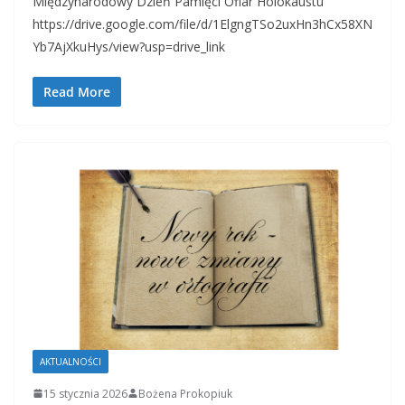
Międzynarodowy Dzień Pamięci Ofiar Holokaustu
https://drive.google.com/file/d/1ElgngTSo2uxHn3hCx58XN
Yb7AjXkuHys/view?usp=drive_link
Read More
AKTUALNOŚCI
15 stycznia 2026
Bożena Prokopiuk