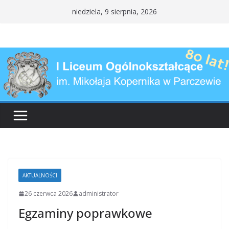
Przejdź
niedziela, 9 sierpnia, 2026
do
treści
AKTUALNOŚCI
26 czerwca 2026
administrator
Egzaminy poprawkowe