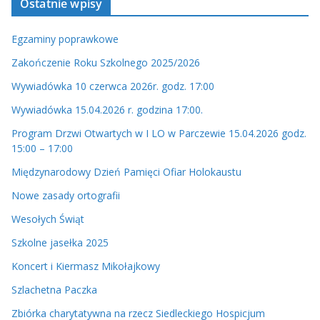
Ostatnie wpisy
i
d
Egzaminy poprawkowe
e
o
Zakończenie Roku Szkolnego 2025/2026
Wywiadówka 10 czerwca 2026r. godz. 17:00
Wywiadówka 15.04.2026 r. godzina 17:00.
Program Drzwi Otwartych w I LO w Parczewie 15.04.2026 godz.
15:00 – 17:00
Międzynarodowy Dzień Pamięci Ofiar Holokaustu
Nowe zasady ortografii
Wesołych Świąt
Szkolne jasełka 2025
Koncert i Kiermasz Mikołajkowy
Szlachetna Paczka
Zbiórka charytatywna na rzecz Siedleckiego Hospicjum