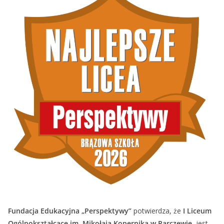
Fundacja Edukacyjna „Perspektywy”
potwierdza, że
I Liceum
Ogólnokształcące im. Mikołaja Kopernika w Parczewie
jest