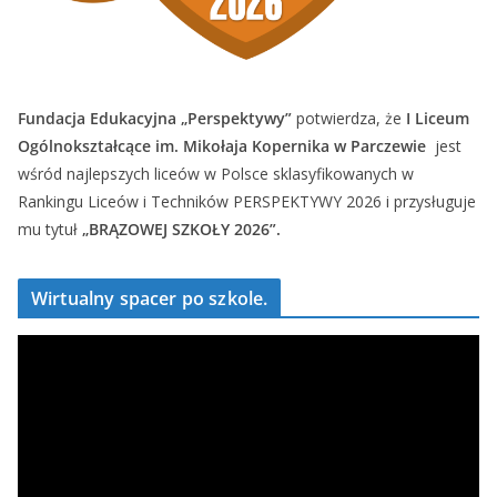
Fundacja Edukacyjna „Perspektywy”
potwierdza, że
I Liceum
Ogólnokształcące im. Mikołaja Kopernika w Parczewie
jest
wśród najlepszych liceów w Polsce sklasyfikowanych w
Rankingu Liceów i Techników PERSPEKTYWY 2026 i przysługuje
mu tytuł
„BRĄZOWEJ SZKOŁY 2026”.
Wirtualny spacer po szkole.
O
d
t
w
a
r