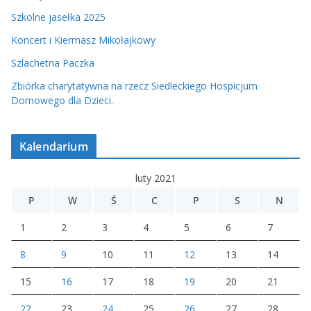
Szkolne jasełka 2025
Koncert i Kiermasz Mikołajkowy
Szlachetna Paczka
Zbiórka charytatywna na rzecz Siedleckiego Hospicjum
Domowego dla Dzieci.
Kalendarium
luty 2021
P
W
Ś
C
P
S
N
1
2
3
4
5
6
7
8
9
10
11
12
13
14
15
16
17
18
19
20
21
22
23
24
25
26
27
28