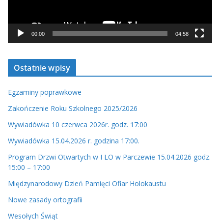
z
a
c
00:00
04:58
z
v
Ostatnie wpisy
i
d
Egzaminy poprawkowe
e
o
Zakończenie Roku Szkolnego 2025/2026
Wywiadówka 10 czerwca 2026r. godz. 17:00
Wywiadówka 15.04.2026 r. godzina 17:00.
Program Drzwi Otwartych w I LO w Parczewie 15.04.2026 godz.
15:00 – 17:00
Międzynarodowy Dzień Pamięci Ofiar Holokaustu
Nowe zasady ortografii
Wesołych Świąt