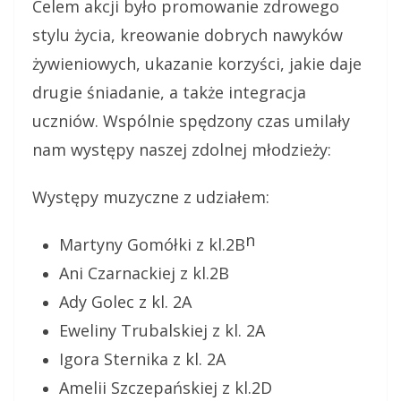
Celem akcji było
p
romowanie zdrowego
stylu życia,
k
reowanie dobrych nawyków
żywieniowych, ukazanie korzyści, jakie daje
drugie śniadanie,
a także
integracja
uczniów. Wspólnie spędzony czas umilały
nam występy naszej zdolnej młodzieży:
Występy muzyczne z udziałem:
n
Martyny Gomółki z kl.2B
Ani Czarnackiej z kl.2B
Ady Golec z kl. 2A
Eweliny Trubalskiej z kl. 2A
Igora Sternika z kl. 2A
Amelii Szczepańskiej z kl.2D