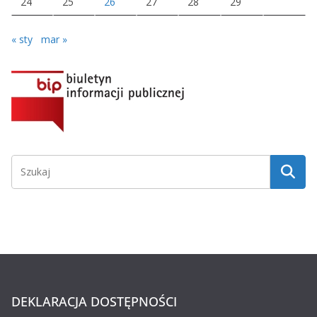
24
25
26
27
28
29
« sty
mar »
DEKLARACJA DOSTĘPNOŚCI