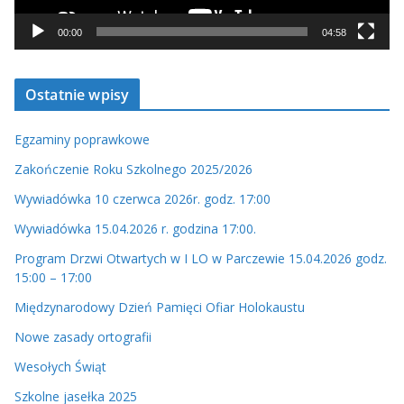
a
c
00:00
04:58
z
v
Ostatnie wpisy
i
d
Egzaminy poprawkowe
e
o
Zakończenie Roku Szkolnego 2025/2026
Wywiadówka 10 czerwca 2026r. godz. 17:00
Wywiadówka 15.04.2026 r. godzina 17:00.
Program Drzwi Otwartych w I LO w Parczewie 15.04.2026 godz.
15:00 – 17:00
Międzynarodowy Dzień Pamięci Ofiar Holokaustu
Nowe zasady ortografii
Wesołych Świąt
Szkolne jasełka 2025