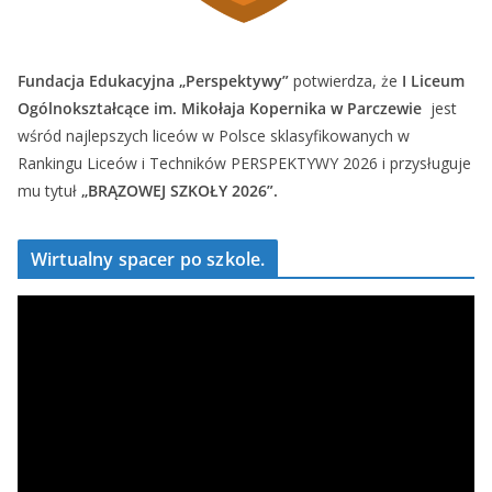
Fundacja Edukacyjna „Perspektywy”
potwierdza, że
I Liceum
Ogólnokształcące im. Mikołaja Kopernika w Parczewie
jest
wśród najlepszych liceów w Polsce sklasyfikowanych w
Rankingu Liceów i Techników PERSPEKTYWY 2026 i przysługuje
mu tytuł
„BRĄZOWEJ SZKOŁY 2026”.
Wirtualny spacer po szkole.
O
d
t
w
a
r
z