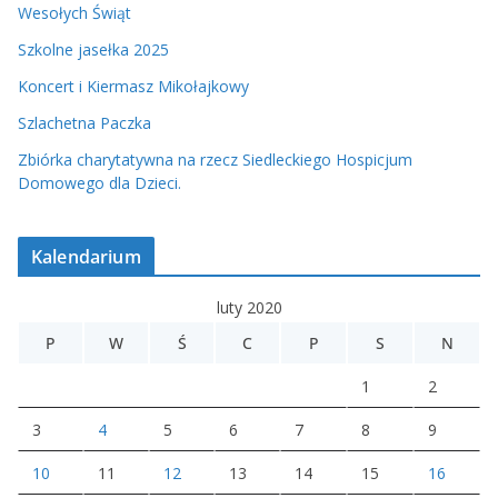
Wesołych Świąt
Szkolne jasełka 2025
Koncert i Kiermasz Mikołajkowy
Szlachetna Paczka
Zbiórka charytatywna na rzecz Siedleckiego Hospicjum
Domowego dla Dzieci.
Kalendarium
luty 2020
P
W
Ś
C
P
S
N
1
2
3
4
5
6
7
8
9
10
11
12
13
14
15
16