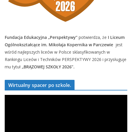
Fundacja Edukacyjna „Perspektywy”
potwierdza, że
I Liceum
Ogólnokształcące im. Mikołaja Kopernika w Parczewie
jest
wśród najlepszych liceów w Polsce sklasyfikowanych w
Rankingu Liceów i Techników PERSPEKTYWY 2026 i przysługuje
mu tytuł
„BRĄZOWEJ SZKOŁY 2026”.
Wirtualny spacer po szkole.
O
d
t
w
a