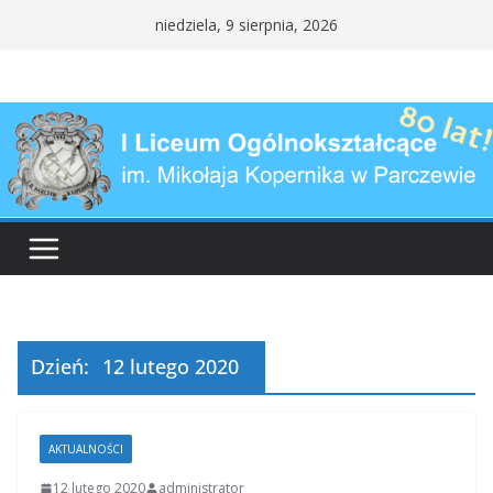
Przejdź
niedziela, 9 sierpnia, 2026
do
treści
Dzień:
12 lutego 2020
AKTUALNOŚCI
12 lutego 2020
administrator