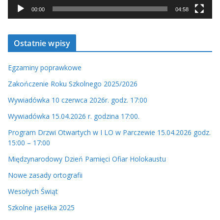
c
00:00
04:58
z
v
Ostatnie wpisy
i
d
Egzaminy poprawkowe
e
o
Zakończenie Roku Szkolnego 2025/2026
Wywiadówka 10 czerwca 2026r. godz. 17:00
Wywiadówka 15.04.2026 r. godzina 17:00.
Program Drzwi Otwartych w I LO w Parczewie 15.04.2026 godz.
15:00 – 17:00
Międzynarodowy Dzień Pamięci Ofiar Holokaustu
Nowe zasady ortografii
Wesołych Świąt
Szkolne jasełka 2025