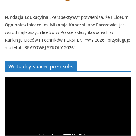
Fundacja Edukacyjna „Perspektywy”
potwierdza, że
I Liceum
Ogólnokształcące im. Mikołaja Kopernika w Parczewie
jest
wśród najlepszych liceów w Polsce sklasyfikowanych w
Rankingu Liceów i Techników PERSPEKTYWY 2026 i przysługuje
mu tytuł
„BRĄZOWEJ SZKOŁY 2026”.
Wirtualny spacer po szkole.
O
d
t
w
a
r
z
a