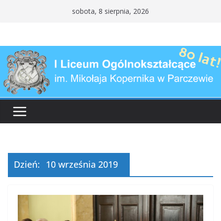
Przejdź
sobota, 8 sierpnia, 2026
do
treści
Dzień:
10 września 2019