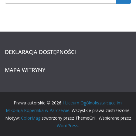
DEKLARACJA DOSTĘPNOŚCI
MAPA WITRYNY
Prawa autorskie © 2026
I Liceum Ogólnokształcące im.
Mikołaja Kopernika w Parczewie
. Wszystkie prawa zastrzeżone.
Motyw:
ColorMag
stworzony przez ThemeGrill. Wspierane przez
WordPress
.