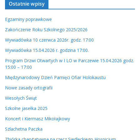
Ostatnie wpisy
i
d
Egzaminy poprawkowe
e
o
Zakończenie Roku Szkolnego 2025/2026
Wywiadówka 10 czerwca 2026r. godz. 17:00
Wywiadówka 15.04.2026 r. godzina 17:00.
Program Drzwi Otwartych w I LO w Parczewie 15.04.2026 godz.
15:00 – 17:00
Międzynarodowy Dzień Pamięci Ofiar Holokaustu
Nowe zasady ortografii
Wesołych Świąt
Szkolne jasełka 2025
Koncert i Kiermasz Mikołajkowy
Szlachetna Paczka
Zbiórka charytatywna na rzecz Siedleckiego Hospicjum