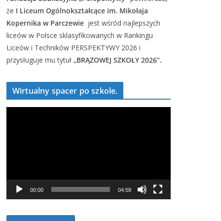
że
I Liceum Ogólnokształcące im. Mikołaja
Kopernika w Parczewie
jest wśród najlepszych
liceów w Polsce sklasyfikowanych w Rankingu
Liceów i Techników PERSPEKTYWY 2026 i
przysługuje mu tytuł
„BRĄZOWEJ SZKOŁY 2026”.
Wirtualny spacer po szkole.
O
d
t
w
a
r
z
00:00
04:58
a
c