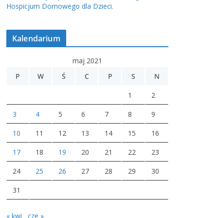
Hospicjum Domowego dla Dzieci.
Kalendarium
maj 2021
P
W
Ś
C
P
S
N
1
2
3
4
5
6
7
8
9
10
11
12
13
14
15
16
17
18
19
20
21
22
23
24
25
26
27
28
29
30
31
« kwi
cze »