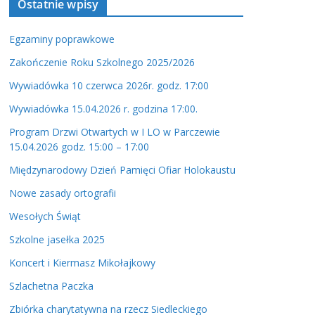
Ostatnie wpisy
z
v
i
Egzaminy poprawkowe
d
Zakończenie Roku Szkolnego 2025/2026
e
Wywiadówka 10 czerwca 2026r. godz. 17:00
o
Wywiadówka 15.04.2026 r. godzina 17:00.
Program Drzwi Otwartych w I LO w Parczewie
15.04.2026 godz. 15:00 – 17:00
Międzynarodowy Dzień Pamięci Ofiar Holokaustu
Nowe zasady ortografii
Wesołych Świąt
Szkolne jasełka 2025
Koncert i Kiermasz Mikołajkowy
Szlachetna Paczka
Zbiórka charytatywna na rzecz Siedleckiego