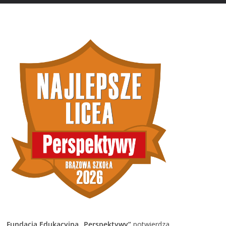
Fundacja Edukacyjna „Perspektywy”
potwierdza,