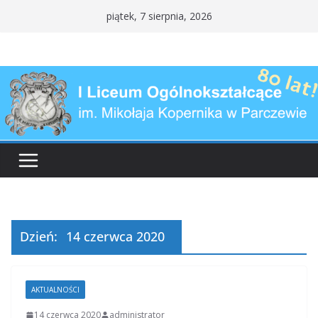
Przejdź
piątek, 7 sierpnia, 2026
do
treści
Dzień:
14 czerwca 2020
AKTUALNOŚCI
14 czerwca 2020
administrator