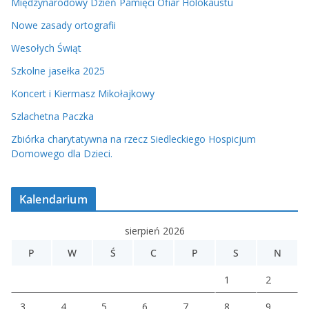
Międzynarodowy Dzień Pamięci Ofiar Holokaustu
Nowe zasady ortografii
Wesołych Świąt
Szkolne jasełka 2025
Koncert i Kiermasz Mikołajkowy
Szlachetna Paczka
Zbiórka charytatywna na rzecz Siedleckiego Hospicjum
Domowego dla Dzieci.
Kalendarium
sierpień 2026
P
W
Ś
C
P
S
N
1
2
3
4
5
6
7
8
9