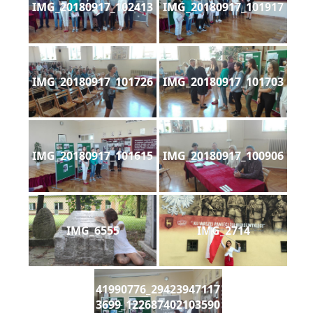
IMG_20180917_102413
IMG_20180917_101917
IMG_20180917_101726
IMG_20180917_101703
IMG_20180917_101615
IMG_20180917_100906
IMG_6555
IMG_2714
41990776_29423947117
3699_122687402103590