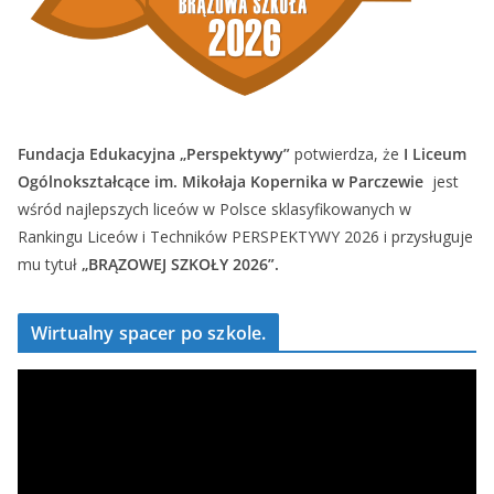
Fundacja Edukacyjna „Perspektywy”
potwierdza, że
I Liceum
Ogólnokształcące im. Mikołaja Kopernika w Parczewie
jest
wśród najlepszych liceów w Polsce sklasyfikowanych w
Rankingu Liceów i Techników PERSPEKTYWY 2026 i przysługuje
mu tytuł
„BRĄZOWEJ SZKOŁY 2026”.
Wirtualny spacer po szkole.
O
d
t
w
a