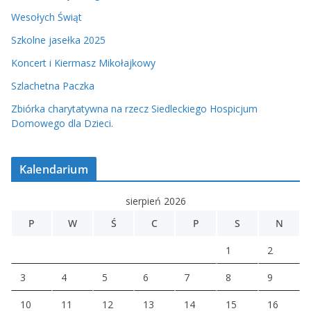
Wesołych Świąt
Szkolne jasełka 2025
Koncert i Kiermasz Mikołajkowy
Szlachetna Paczka
Zbiórka charytatywna na rzecz Siedleckiego Hospicjum
Domowego dla Dzieci.
Kalendarium
sierpień 2026
P
W
Ś
C
P
S
N
1
2
3
4
5
6
7
8
9
10
11
12
13
14
15
16