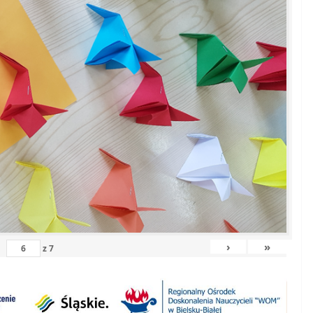
›
»
z
7