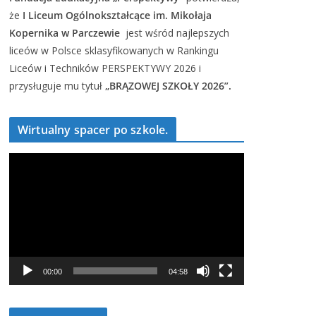
że
I Liceum Ogólnokształcące im. Mikołaja
Kopernika w Parczewie
jest wśród najlepszych
liceów w Polsce sklasyfikowanych w Rankingu
Liceów i Techników PERSPEKTYWY 2026 i
przysługuje mu tytuł
„BRĄZOWEJ SZKOŁY 2026”.
Wirtualny spacer po szkole.
O
d
t
w
a
r
z
00:00
04:58
a
c