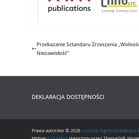
Przekazanie Sztandaru Zrzeszenia „Wolność
Niezawisłość”
DEKLARACJA DOSTĘPNOŚCI
Prawa autorskie © 2026
I Liceum Ogólnokształcące 
Motyw:
ColorMag
stworzony przez ThemeGrill. Wspi