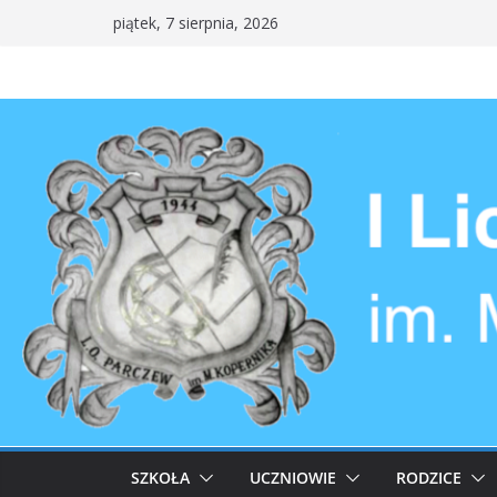
Przejdź
piątek, 7 sierpnia, 2026
do
treści
SZKOŁA
UCZNIOWIE
RODZICE