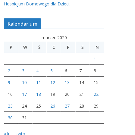
Hospicjum Domowego dla Dzieci.
Kalendarium
marzec 2020
P
W
Ś
C
P
S
N
1
2
3
4
5
6
7
8
9
10
11
12
13
14
15
16
17
18
19
20
21
22
23
24
25
26
27
28
29
30
31
« lut
kwi »