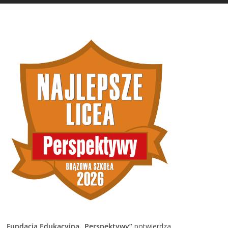
Fundacja Edukacyjna „Perspektywy”
potwierdza,