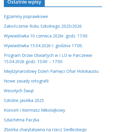
Ostatnie wpisy
z
v
i
Egzaminy poprawkowe
d
Zakończenie Roku Szkolnego 2025/2026
e
Wywiadówka 10 czerwca 2026r. godz. 17:00
o
Wywiadówka 15.04.2026 r. godzina 17:00.
Program Drzwi Otwartych w I LO w Parczewie
15.04.2026 godz. 15:00 – 17:00
Międzynarodowy Dzień Pamięci Ofiar Holokaustu
Nowe zasady ortografii
Wesołych Świąt
Szkolne jasełka 2025
Koncert i Kiermasz Mikołajkowy
Szlachetna Paczka
Zbiórka charytatywna na rzecz Siedleckiego