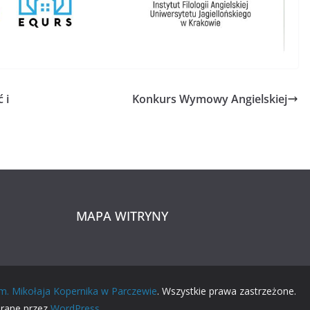
 i
Konkurs Wymowy Angielskiej
MAPA WITRYNY
im. Mikołaja Kopernika w Parczewie
. Wszystkie prawa zastrzeżone.
erane przez
WordPress
.