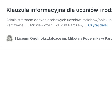
Klauzula informacyjna dla uczniów i ro
Administratorem danych osobowych uczniów, rodziców/opiekunó
Kl
Parczewie, ul. Mickiewicza 5, 21-200 Parczew, …
Czytaj dalej
in
dl
I Liceum Ogólnokształcące im. Mikołaja Kopernika w Par
uc
i
ro